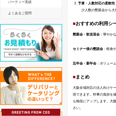
パーティー実績
予算・人数対応の柔軟性
少人数の懇親会から大規
よくあるご質問
おすすめの利用シ
懇親会・歓送迎会
：華やか
セミナー後の懇談会
：軽食
忘年会・新年会
：ボリュー
まとめ
大阪全域対応の法人向けケ
現できます。幹事の負担を
も格段にアップします。大
さい。