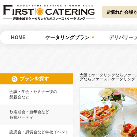
Warning
: Undefined array key "HTTP_ACCEPT_LANGUAGE" in
/home/catw
catering/common/meta.php
on line
51
見慣れた会場
大阪でケータリングならファーストケータリング
HOME
ケータリングプラン
デリバリー
大阪でケータリングならファー
プランを探す
グならファーストケータリング
会議・学会・セミナー後の
懇親会など
歓送迎会・新年会など
各種パーティ
謝恩会・慰労会など学校イベント