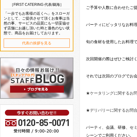
［FIRST CATERING 代表/鵜海］
ご予算や人数に合わせたご
「一歩でもお客様の近くへ」をスローガ
ンとして、ご提供させて頂くお食事は当
然の事、サービスの品質にも一切妥協せ
パーティにピッタリなお料
ず店舗にお越し頂いた時と遜色のない状
態で、商品をお届けしております。
旬の食材を使用したお料理
代表の挨拶を見る
次回開催の際はぜひご検討
それでは次回のブログでお
★ケータリングに関するお
★デリバリーに関するお問
パーティ、会議、研修、セ
シーンでご利用ください。