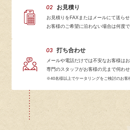
2026.6
コスパも良く
20
お見積り
次回もよろし
お見積りをFAXまたはメールにて送ら
20
お客様のご希望に沿わない場合は何度で
20
京都市
今年も遠いと
イベント主催者様
無事にイベン
20
打ち合わせ
2026.5
また来年もぜ
20
メールや電話だけでは不安なお客様はお
専門のスタッフがお客様の元まで伺わせ
20
神戸市
どのお料理も
40名様以上でケータリングをご検討のお客
企業パーティ幹事様
スタッフ様に
20
2026.5
貴社のケータ
20
生ハムもサー
この度は誠に
20
20
大阪市
いつもありが