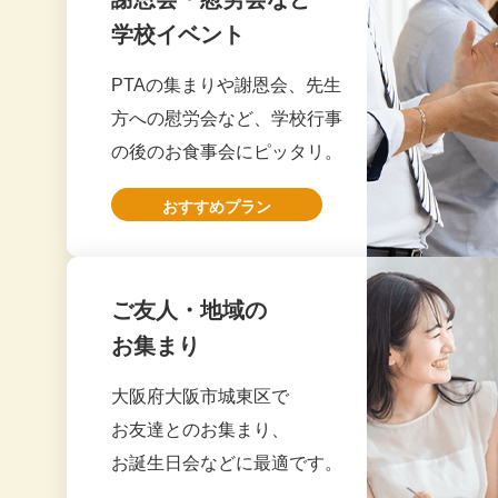
2026.6
お料理はお寿
学校イベント
20
PTAの集まりや謝恩会、先生
20
八尾市
初めて利用し
方への慰労会など、学校行事
企業パーティ幹事様
温かい料理が
20
の後のお食事会にピッタリ。
2026.6
ただ男性社員
20
おすすめプラン
ケータリング
また次回も是
20
20
ご友人・地域の
堺市
お料理が多く
20
お集まり
企業セミナー幹事様
当日は準備時
2026.6
20
スムーズな対
大阪府大阪市城東区で
来年も是非よ
お友達とのお集まり、
20
お誕生日会などに最適です。
20