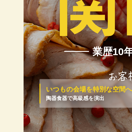
大阪No.1
業歴10
お客様に選
いつもの会場を
特別な空間
陶器食器で
高級感を演出