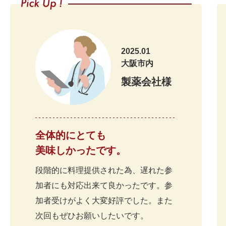
大阪市
何度か利用し
20
企業懇親会幹事様
今回は料理の
20
2026.7
会場もいつも
また来年もお
2025.01
20
大阪市内
20
製薬会社様
大阪市
いつもありが
20
懇親会幹事様
準備～撤収、
2026.7
また直近に懇
20
全体的にとても
20
美味しかったです。
2026.7
この度は大変
20
神戸市 学会運営チーム様
段階的に料理提供された為、遅れた参
講演終了から
2026.7
20
加者にも対応出来て良かったです。参
当日までの打
加者受けがよく大変好評でした。また
また次回も是
20
次回もぜひお願いしたいです。