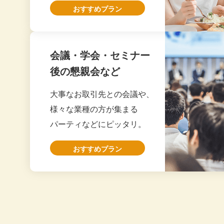
2026.6
たった一人の
おすすめプラン
大阪市 企業セミナー幹事様
20
た。
2026.6
ありがとうご
20
会議・学会・セミナー
20
2026.6
後の懇親会など
全体的には満
20
吹田市 企業懇親会幹事様
取り分けやす
大事なお取引先との会議や、
2026.6
スイーツのケ
20
様々な業種の方が集まる
当日のご担当
パーティなどにピッタリ。
20
ありがとうご
おすすめプラン
20
兵庫県
昨年に続きこ
20
企業懇親会幹事様
どのお料理も
20
2026.6
特にお寿司の
会が終わった
20