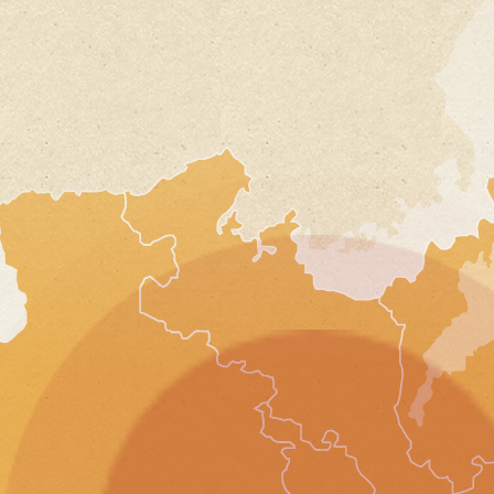
20
製薬会社様
今回もゲスト
2026.5
御社にはいつ
20
当日もとても
20
また来月もお
20
20
大阪市
今回もお世話
企業懇親会幹事様
た。
20
2026.5
スタッフさん
20
物価高騰の中
20
大阪市
既存のプラン
20
企業パーティ幹事様
た。
20
2026.4
メニューの要
何回か利用さ