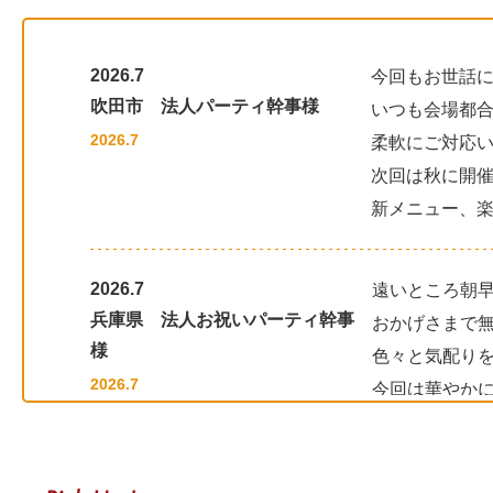
20
20
2026.7
今回もお世話
吹田市 法人パーティ幹事様
いつも会場都
20
2026.7
柔軟にご対応
20
次回は秋に開
新メニュー、
20
20
2026.7
遠いところ朝
20
兵庫県 法人お祝いパーティ幹事
おかげさまで
様
色々と気配り
20
2026.7
今回は華やか
20
次回はデザー
20