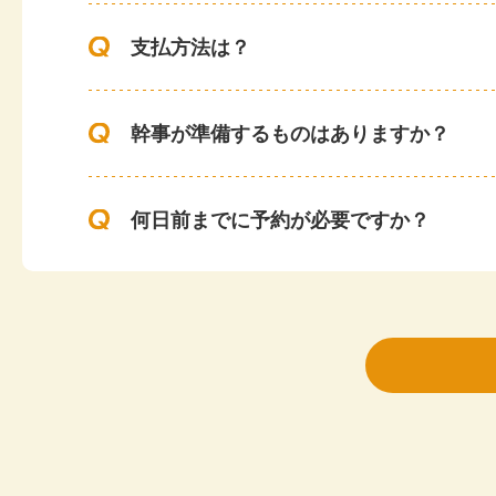
神戸市
どの料理もお
教育関係幹事様
す。
支払方法は？
2026.4
全体的にとて
柔軟かつスム
幹事が準備するものはありますか？
また次回もお
何日前までに予約が必要ですか？
大阪市
今年も大変お
企業懇親会幹事様
参加者から特
2026.4
スマートな対
最低何名から、最大何名まで対応できま
また来年もよ
人数変更はいつまで可能ですか？
大阪市
初めて利用さ
社内懇親会幹事様
スタッフさん
2026.3
お料理もとて
電話やメールでの注文は可能ですか？