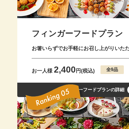
20
20
フィンガーフードプラン
20
20
お箸いらずでお手軽にお召し上がりいた
20
2,400
全9品
20
お一人様
円(税込)
20
フィンガーフードプランの詳細
20
20
20