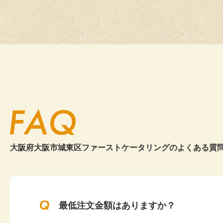
次回のお料理
20
20
大阪市
数年前に利用
社内懇親会幹事様
20
お願いしてい
2026.4
す。
20
お寿司などの
20
また是非よろ
20
京都市
この度も利用
大阪府大阪市城東区ファーストケータリングの
よくある質
20
社内懇親会幹事様
弊社の希望に
25
2026.4
お客様もとて
また来年もぜ
20
最低注文金額はありますか？