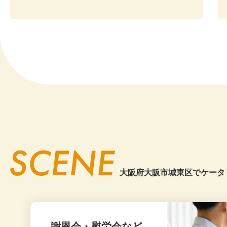
20
大阪市
この度はお世
イベント主催者様
20
値段が分かり
2026.7
アレンジなど
20
スムーズに対
20
20
2026.7
いつもデリバ
東大阪市 企業懇親会幹事様
時間通り、ス
20
2026.7
参加の方々よ
20
おかげさまで
ありがとうご
20
大阪府大阪市城東区でケータ
20
2026.6
スタッフの方
20
兵庫県 企業お祝いパーティ幹事
しかし、お料
様
実績データを
謝恩会・慰労会など
20