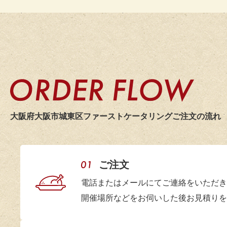
また次回もよ
20
20
京都市
前回に続き、
教育機関主催様
参加者からお
20
2026.6
ボリュームに
20
いつも主催者
今後ともよろ
20
大阪府大阪市城東区ファーストケータリング
ご注文の流れ
20
大阪市
大変お世話に
20
教育関係者様
ご注文
2026.6
20
電話またはメールにてご連絡をいただき
20
開催場所などをお伺いした後お見積りを
大阪市
スムーズに対
20
セミナー懇親会幹事様
また、時間通