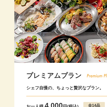
20
20
20
20
20
20
20
プレミアムプラン
20
シェフ自慢の、ちょっと贅沢なプラン。
20
20
4,000
全14品
お一人様
円(税込)