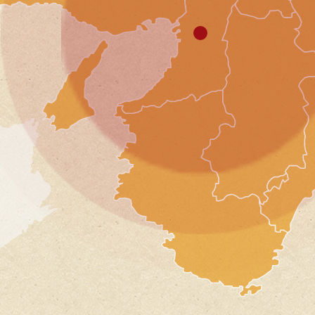
20
味の濃いおか
20
白ご飯はケー
いました。
20
今後ともよろ
20
20
大阪市
時間通りに搬
記念パーティ主催者様
こちらの要望
20
2026.4
会場の都合上
20
また、急な依
20
大阪市
昨年に続き、
20
社内懇親会幹事様
お料理はいつ
20
2026.4
特にロースト
焼きそばは余
20