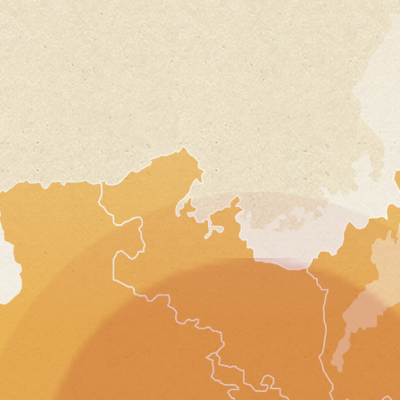
2026.4
お客様もとて
20
また来年もぜ
20
20
神戸市
どの料理もお
教育関係幹事様
20
す。
2026.4
全体的にとて
20
柔軟かつスム
20
また次回もお
20
大阪市
今年も大変お
20
企業懇親会幹事様
参加者から特
20
2026.4
スマートな対
また来年もよ
20