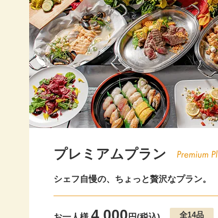
20
20
20
20
20
20
20
プレミアムプラン
20
シェフ自慢の、ちょっと贅沢なプラン。
20
20
4,000
全14品
お一人様
円(税込)