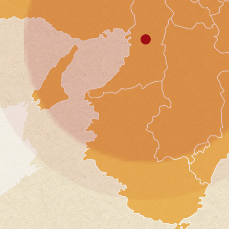
20
大阪市
初めて利用さ
20
社内懇親会幹事様
スタッフさん
2026.3
お料理もとて
20
見た目がとて
20
20
兵庫県
いつもお世話
団体関係者様
た。
20
2026.3
お料理の見栄
20
今後ともどう
20
兵庫県
初めて利用し
20
懇親会幹事様
問い合わせに
20
2026.2
お料理はサラ
今回は小規模
20