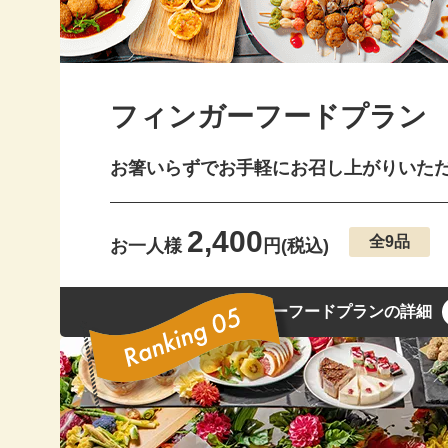
20
20
フィンガーフードプラン
20
20
お箸いらずでお手軽にお召し上がりいた
20
2,400
全9品
20
お一人様
円(税込)
20
フィンガーフードプランの詳細
20
20
20