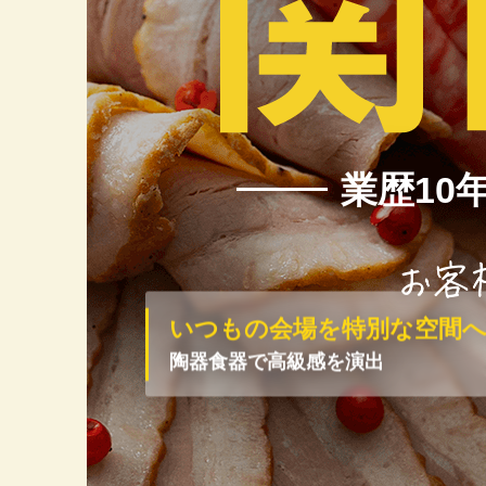
大阪No.1
業歴10
お客様に選
いつもの会場を
特別な空間
陶器食器で
高級感を演出