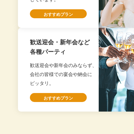
この度は誠に
20
おすすめプラン
20
大阪市
いつもありが
20
製薬会社様
今回もゲスト
歓送迎会・新年会など
2026.5
御社にはいつ
20
各種パーティ
当日もとても
20
歓送迎会や新年会のみならず、
また来月もお
会社の皆様での宴会や納会に
20
ピッタリ。
大阪市
今回もお世話
20
企業懇親会幹事様
た。
おすすめプラン
20
2026.5
スタッフさん
物価高騰の中
20
20