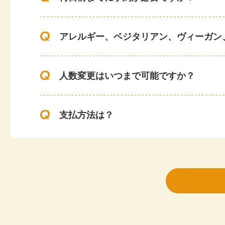
2026.2
今後ともよろ
アレルギー、ベジタリアン、ヴィーガン
大阪市
スムーズにご
懇親会幹事様
お料理はロー
2026.1
また利用する
人数変更はいつまで可能ですか？
京都市
いつもお世話
支払方法は？
懇親会幹事様
何度も利用し
2026.1
メニューがた
最低注文金額はありますか？
また次回も是
大阪市
全体的には無
幹事が準備するものはありますか？
新年会幹事様
ただ、次回に
2026.1
より良い会を