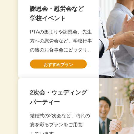
謝恩会・慰労会など
20
大阪市
スムーズに対
学校イベント
セミナー懇親会幹事様
また、時間通
20
PTAの集まりや謝恩会、先生
2026.6
コスパも良く
20
方への慰労会など、学校行事
次回もよろし
の後のお食事会にピッタリ。
20
おすすめプラン
20
京都市
今年も遠いと
イベント主催者様
無事にイベン
20
2026.5
また来年もぜ
2次会・ウェディング
20
パーティー
20
神戸市
どのお料理も
企業パーティ幹事様
スタッフ様に
結婚式の2次会など、晴れの
20
2026.5
貴社のケータ
宴を彩るプランをご用意
20
生ハムもサー
しています。