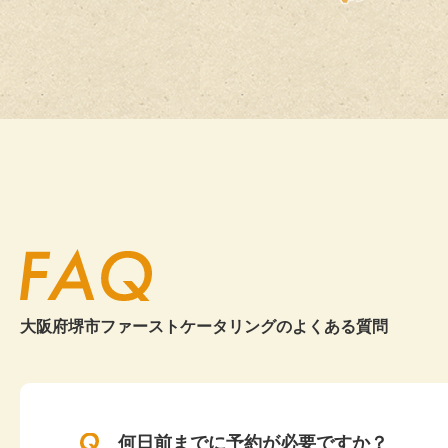
20
大阪市
今回初めてお
20
懇親会幹事様
お料理の量が
2026.2
20
会場の装飾も
また是非よろ
20
20
大阪市
他部署から紹
25
懇親会幹事様
いつも丁寧、
2026.2
お料理はお寿
20
また次の機会
大阪府堺市ファーストケータリングの
よくある質問
大阪市
いつも利用し
懇親会幹事様
いつもありが
何日前までに予約が必要ですか？