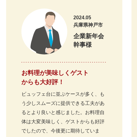
2026.6
スムーズな対
20
来年も是非よ
2024.05
20
兵庫県神戸市
20
2026.6
たった一人の
企業新年会
大阪市 企業セミナー幹事様
幹事様
た。
20
2026.6
ありがとうご
20
20
お料理が美味しくゲスト
2026.6
全体的には満
からも大好評！
吹田市 企業懇親会幹事様
取り分けやす
20
2026.6
ビュッフェ台に並ぶケースが多く、も
スイーツのケ
20
う少しスムーズに提供できる工夫があ
当日のご担当
20
るとより良いと感じました。お料理自
ありがとうご
体は大変美味しく、ゲストからも好評
20
でしたので、今後更に期待していま
兵庫県
昨年に続きこ