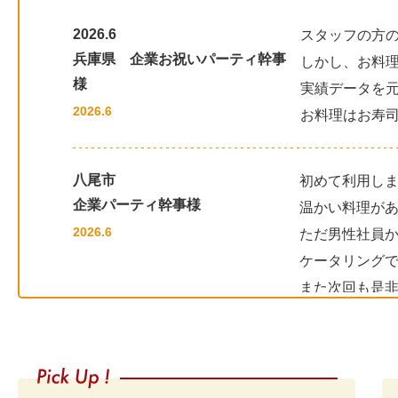
20
2026.6
スタッフの方
兵庫県 企業お祝いパーティ幹事
20
しかし、お料
様
実績データを
20
2026.6
お料理はお寿
20
20
八尾市
初めて利用し
企業パーティ幹事様
温かい料理が
20
2026.6
ただ男性社員
20
ケータリング
また次回も是
20
20
堺市
お料理が多く
20
企業セミナー幹事様
当日は準備時