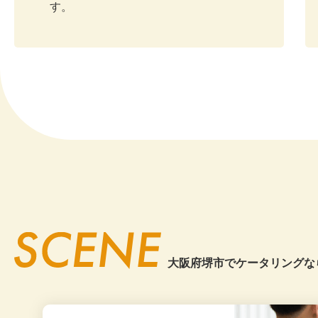
20
す。
企業懇親会幹事様
どのお料理も
20
2026.6
特にお寿司の
会が終わった
20
また次回もよ
20
20
京都市
前回に続き、
教育機関主催様
参加者からお
20
2026.6
ボリュームに
20
いつも主催者
今後ともよろ
20
20
大阪府堺市でケータリングな
大阪市
大変お世話に
20
教育関係者様
2026.6
20