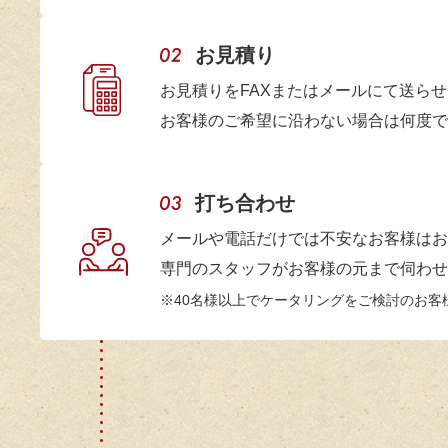
大阪市
昨年に続き、
20
社内懇親会幹事様
お料理はいつ
お見積り
20
2026.4
特にロースト
お見積りをFAXまたはメールにて送ら
焼きそばは余
20
お客様のご希望に沿わない場合は何度で
次回のお料理
20
20
打ち合わせ
大阪市
数年前に利用
社内懇親会幹事様
お願いしてい
メールや電話だけでは不安なお客様はお
20
2026.4
す。
専門のスタッフがお客様の元まで伺わせ
20
お寿司などの
40名様以上でケータリングをご検討のお客
また是非よろ
20
20
京都市
この度も利用
20
社内懇親会幹事様
弊社の希望に