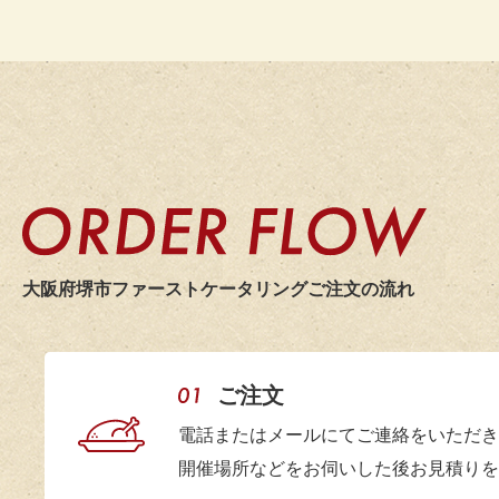
大阪市
既存のプラン
20
企業パーティ幹事様
た。
2026.4
メニューの要
20
何回か利用さ
20
味の濃いおか
20
白ご飯はケー
いました。
20
今後ともよろ
20
大阪府堺市ファーストケータリング
ご注文の流れ
20
大阪市
時間通りに搬
記念パーティ主催者様
こちらの要望
20
2026.4
ご注文
会場の都合上
20
また、急な依
電話またはメールにてご連絡をいただき
開催場所などをお伺いした後お見積りを
20