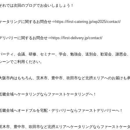
それでは次回のブログでお会いしましょう！
ケータリングに関するお問合せ⇒
https://first-catering.jp/wp2025/contact/
デリバリーに関するお問合せ⇒
https://first-delivery.jp/contact/
パーティ、会議、研修、セミナー、学会、勉強会、送別会、歓迎会、謝恩会
シーンでご利用ください。
大阪市内はもちろん、茨木市、豊中市、吹田市など北摂エリアへのお届けも
近畿全域へケータリングならファーストケータリングへ！
近畿全域へオードブルを宅配・デリバリーならファーストデリバリーへ！
茨木市、豊中市、吹田市など北摂エリアへケータリングならファーストケー