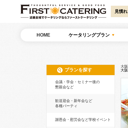
Warning
: Undefined array key "HTTP_ACCEPT_LANGUAGE" in
/home/catw
見慣れ
大阪でケータリングならファーストケータリング
HOME
ケータリングプラン
大阪
プランを探す
大阪
会議・学会・セミナー後の
懇親会など
歓送迎会・新年会など
各種パーティ
謝恩会・慰労会など学校イベント