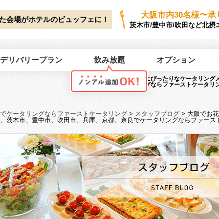
ork/first-catering.jp/public_html/wp2025/wp-content/themes/first-cate
大阪市内30名様〜承
た会場がホテルのビュッフェに！
茨木市/豊中市/吹田など北摂
デリバリープラン
飲み放題
オプション
大阪でお花見にぴったりなケータリング
でケータリングならファーストケータリ
でケータリングならファーストケータリング
>
スタッフブログ
>
大阪でお花
、茨木市、豊中市、吹田市、兵庫、京都、奈良でケータリングならファース