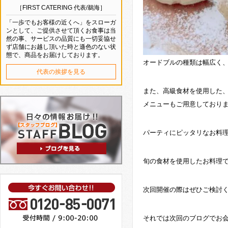
［FIRST CATERING 代表/鵜海］
「一歩でもお客様の近くへ」をスローガ
ンとして、ご提供させて頂くお食事は当
然の事、サービスの品質にも一切妥協せ
ず店舗にお越し頂いた時と遜色のない状
態で、商品をお届けしております。
オードブルの種類は幅広く
代表の挨拶を見る
また、高級食材を使用した、
メニューもご用意しており
パーティにピッタリなお料
旬の食材を使用したお料理
次回開催の際はぜひご検討
それでは次回のブログでお