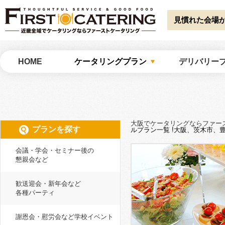
Warning
: Undefined array key "HTTP_ACCEPT_LANGUAGE" in
/home/catw
catering/common/meta.php
on line
51
見慣れた会場
大阪でケータリングならファーストケータリング
HOME
ケータリングプラン
デリバリー
大阪でケータリングならファー
プランを探す
ルプラン一覧 !大阪、茨木市
会議・学会・セミナー後の
懇親会など
歓送迎会・新年会など
各種パーティ
謝恩会・慰労会など学校イベント