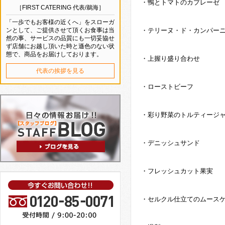
・鴨とトマトのカプレーゼ
［FIRST CATERING 代表/鵜海］
「一歩でもお客様の近くへ」をスローガ
ンとして、ご提供させて頂くお食事は当
・テリーヌ・ド・カンパー
然の事、サービスの品質にも一切妥協せ
ず店舗にお越し頂いた時と遜色のない状
態で、商品をお届けしております。
・上握り盛り合わせ
代表の挨拶を見る
・ローストビーフ
・彩り野菜のトルティージ
・デニッシュサンド
・フレッシュカット果実
・セルクル仕立てのムース