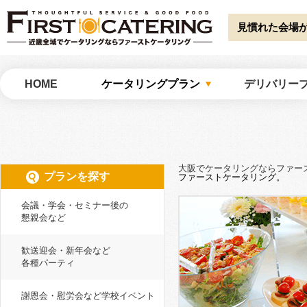
Warning
: Undefined array key "HTTP_ACCEPT_LANGUAGE" in
/home/catw
catering/common/meta.php
on line
51
見慣れた会場
大阪でケータリングならファーストケータリング
HOME
ケータリングプラン
デリバリー
大阪でケータリングならファー
プランを探す
ファーストケータリング。
会議・学会・セミナー後の
懇親会など
歓送迎会・新年会など
各種パーティ
謝恩会・慰労会など学校イベント