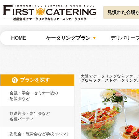
Warning
: Undefined array key "HTTP_ACCEPT_LANGUAGE" in
/home/catw
catering/common/meta.php
on line
51
見慣れた会場
大阪でケータリングならファーストケータリング
HOME
ケータリングプラン
デリバリー
大阪でケータリングならファー
プランを探す
グならファーストケータリング
会議・学会・セミナー後の
懇親会など
歓送迎会・新年会など
各種パーティ
謝恩会・慰労会など学校イベント