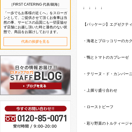
［FIRST CATERING 代表/鵜海］
↓ ↓ ↓ ↓
「一歩でもお客様の近くへ」をスローガ
ンとして、ご提供させて頂くお食事は当
然の事、サービスの品質にも一切妥協せ
【パッケージ】エグゼクテ
ず店舗にお越し頂いた時と遜色のない状
態で、商品をお届けしております。
・海老とブロッコリーのカ
代表の挨拶を見る
・鴨とトマトのカプレーゼ
・テリーヌ・ド・カンパー
・上握り盛り合わせ
・ローストビーフ
・彩り野菜のトルティージ