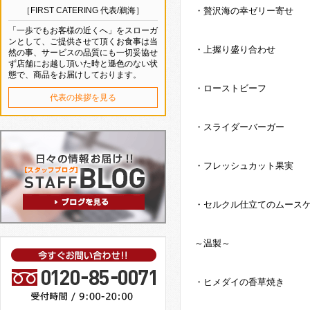
［FIRST CATERING 代表/鵜海］
・贅沢海の幸ゼリー寄せ
「一歩でもお客様の近くへ」をスローガ
ンとして、ご提供させて頂くお食事は当
・上握り盛り合わせ
然の事、サービスの品質にも一切妥協せ
ず店舗にお越し頂いた時と遜色のない状
態で、商品をお届けしております。
・ローストビーフ
代表の挨拶を見る
・スライダーバーガー
・フレッシュカット果実
・セルクル仕立てのムース
～温製～
・ヒメダイの香草焼き