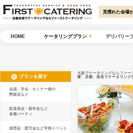
Warning
: Undefined array key "HTTP_ACCEPT_LANGUAGE" in
/home/catw
catering/common/meta.php
on line
51
見慣れた会場
大阪でケータリングならファーストケータリング
HOME
ケータリングプラン
デリバリー
大阪でケータリングならファー
プランを探す
庫、京都、奈良でケータリング
会議・学会・セミナー後の
懇親会など
歓送迎会・新年会など
各種パーティ
謝恩会・慰労会など学校イベント