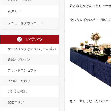
娘と水をかけあったりアラ
¥8,000 ~
少し大人げない感じで遊んで
メニューをダウンロード
コンテンツ
ケータリングとデリバリーの違い
追加オプション
ブランドコンセプト
７つのこだわり
ご注文の流れ
さて、新しくなったパッケ
配送エリア