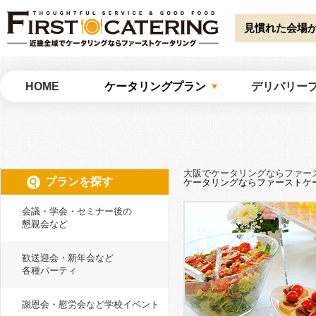
Warning
: Undefined array key "HTTP_ACCEPT_LANGUAGE" in
/home/catw
catering/common/meta.php
on line
51
見慣れた会場
大阪でケータリングならファーストケータリング
HOME
ケータリングプラン
デリバリー
大阪でケータリングならファー
プランを探す
ケータリングならファーストケ
会議・学会・セミナー後の
懇親会など
歓送迎会・新年会など
各種パーティ
謝恩会・慰労会など学校イベント