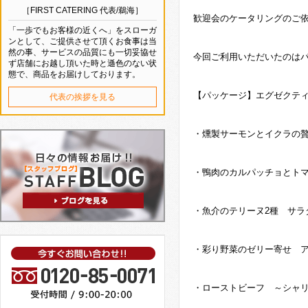
［FIRST CATERING 代表/鵜海］
歓迎会のケータリングのご
「一歩でもお客様の近くへ」をスローガ
ンとして、ご提供させて頂くお食事は当
然の事、サービスの品質にも一切妥協せ
今回ご利用いただいたのは
ず店舗にお越し頂いた時と遜色のない状
態で、商品をお届けしております。
【パッケージ】エグゼクテ
代表の挨拶を見る
・燻製サーモンとイクラの
・鴨肉のカルパッチョとト
・魚介のテリーヌ2種 サラ
・彩り野菜のゼリー寄せ 
・ローストビーフ ～シャ