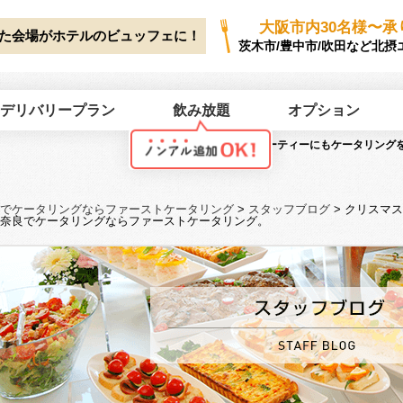
ork/first-catering.jp/public_html/wp2025/wp-content/themes/first-cate
大阪市内30名様〜承
た会場がホテルのビュッフェに！
茨木市/豊中市/吹田など北摂
デリバリープラン
飲み放題
オプション
クリスマスパーティーにもケータリング
グ。
でケータリングならファーストケータリング
>
スタッフブログ
>
クリスマス
奈良でケータリングならファーストケータリング。