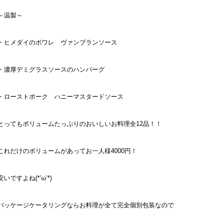
～温製～
・ヒメダイのポワレ ヴァンブランソース
・濃厚デミグラスソースのハンバーグ
・ローストポーク ハニーマスタードソース
とってもボリュームたっぷりのおいしいお料理全12品！！
これだけのボリュームがあってお一人様4000円！
安いですよね(*’ω’*)
パッケージケータリングならお料理が全て完全個別包装なので