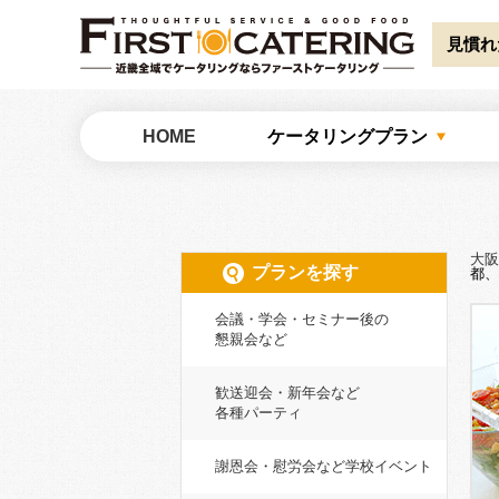
Warning
: Undefined array key "HTTP_ACCEPT_LANGUAGE" in
/home/catw
見慣れ
大阪でケータリングならファーストケータリング
HOME
ケータリングプラン
大阪
プランを探す
都、
会議・学会・セミナー後の
懇親会など
歓送迎会・新年会など
各種パーティ
謝恩会・慰労会など学校イベント