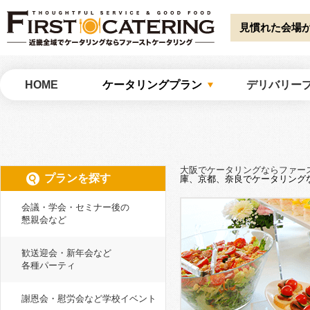
Warning
: Undefined array key "HTTP_ACCEPT_LANGUAGE" in
/home/catw
catering/common/meta.php
on line
51
見慣れた会場
大阪でケータリングならファーストケータリング
HOME
ケータリングプラン
デリバリー
大阪でケータリングならファー
プランを探す
庫、京都、奈良でケータリング
会議・学会・セミナー後の
懇親会など
歓送迎会・新年会など
各種パーティ
謝恩会・慰労会など学校イベント