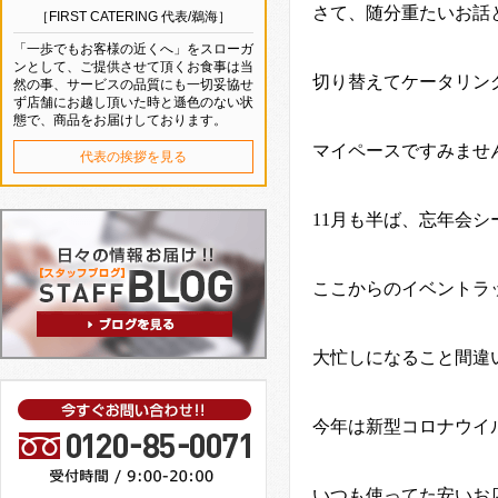
さて、随分重たいお話
［FIRST CATERING 代表/鵜海］
「一歩でもお客様の近くへ」をスローガ
ンとして、ご提供させて頂くお食事は当
切り替えてケータリン
然の事、サービスの品質にも一切妥協せ
ず店舗にお越し頂いた時と遜色のない状
態で、商品をお届けしております。
マイペースですみませ
代表の挨拶を見る
11
月も半ば、忘年会シ
ここからのイベントラ
大忙しになること間違
今年は新型コロナウイ
いつも使ってた安いお