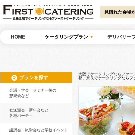
Warning
: Undefined array key "HTTP_ACCEPT_LANGUAGE" in
/home/catw
catering/common/meta.php
on line
51
見慣れた会場
大阪でケータリングならファーストケータリング
HOME
ケータリングプラン
デリバリー
大阪でケータリングならファー
プランを探す
都、奈良でケータリングならフ
会議・学会・セミナー後の
懇親会など
歓送迎会・新年会など
各種パーティ
謝恩会・慰労会など学校イベント