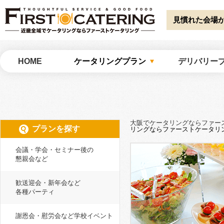
Warning
: Undefined array key "HTTP_ACCEPT_LANGUAGE" in
/home/catw
catering/common/meta.php
on line
51
見慣れた会場
大阪でケータリングならファーストケータリング
HOME
ケータリングプラン
デリバリー
大阪でケータリングならファー
プランを探す
リングならファーストケータリ
会議・学会・セミナー後の
懇親会など
歓送迎会・新年会など
各種パーティ
謝恩会・慰労会など学校イベント