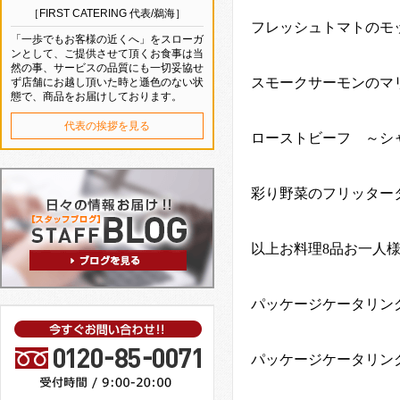
［FIRST CATERING 代表/鵜海］
フレッシュトマトのモ
「一歩でもお客様の近くへ」をスローガ
ンとして、ご提供させて頂くお食事は当
然の事、サービスの品質にも一切妥協せ
スモークサーモンのマ
ず店舗にお越し頂いた時と遜色のない状
態で、商品をお届けしております。
代表の挨拶を見る
ローストビーフ ～シ
彩り野菜のフリッター
以上お料理
8
品お一人
パッケージケータリン
パッケージケータリン