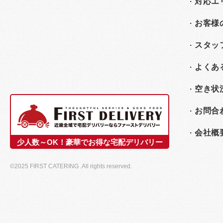
対応エ
お客様
スタッ
よくあ
空き状
お問合
会社概
少人数～OK！豪華でお得な宅配デリバリー
©2025 FIRST CATERING .All rights reserved.