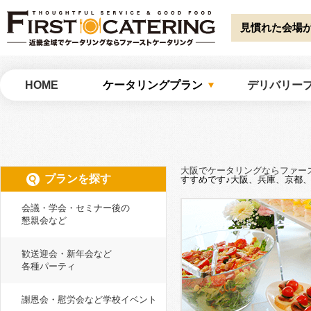
Warning
: Undefined array key "HTTP_ACCEPT_LANGUAGE" in
/home/catw
catering/common/meta.php
on line
51
見慣れた会場
大阪でケータリングならファーストケータリング
HOME
ケータリングプラン
デリバリー
大阪でケータリングならファー
プランを探す
すすめです♪大阪、兵庫、京都
会議・学会・セミナー後の
懇親会など
歓送迎会・新年会など
各種パーティ
謝恩会・慰労会など学校イベント