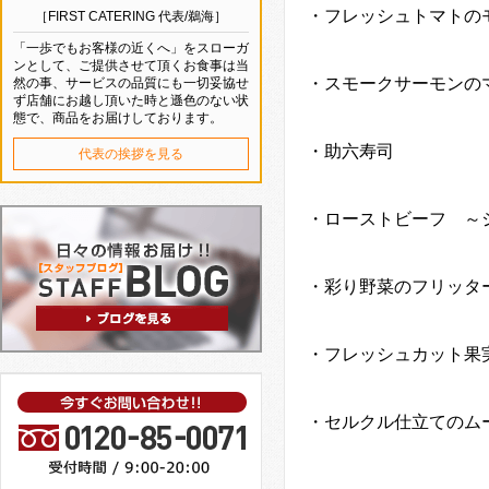
・フレッシュトマトの
［FIRST CATERING 代表/鵜海］
「一歩でもお客様の近くへ」をスローガ
ンとして、ご提供させて頂くお食事は当
・スモークサーモンの
然の事、サービスの品質にも一切妥協せ
ず店舗にお越し頂いた時と遜色のない状
態で、商品をお届けしております。
・助六寿司
代表の挨拶を見る
・ローストビーフ ～
・彩り野菜のフリッタ
・フレッシュカット果
・セルクル仕立てのム