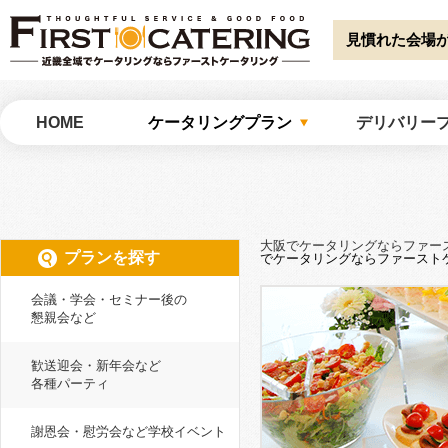
Warning
: Undefined array key "HTTP_ACCEPT_LANGUAGE" in
/home/catw
catering/common/meta.php
on line
51
見慣れた会場
大阪でケータリングならファーストケータリング
HOME
ケータリングプラン
デリバリー
大阪でケータリングならファー
プランを探す
でケータリングならファースト
会議・学会・セミナー後の
懇親会など
歓送迎会・新年会など
各種パーティ
謝恩会・慰労会など学校イベント