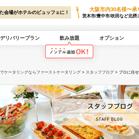
ork/first-catering.jp/public_html/wp2025/wp-content/themes/first-cate
大阪市内30名様〜承
た会場がホテルのビュッフェに！
茨木市/豊中市/吹田など北摂
デリバリープラン
飲み放題
オプション
でケータリングならファーストケータリング
>
スタッフブログ
>
プロに任せ