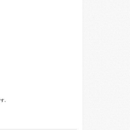
です。
。