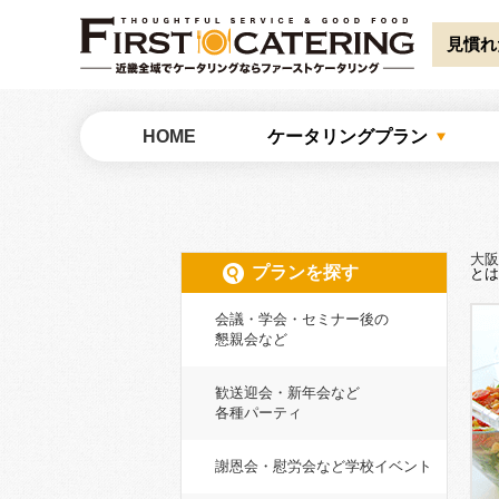
Warning
: Undefined array key "HTTP_ACCEPT_LANGUAGE" in
/home/catw
見慣れ
大阪でケータリングならファーストケータリング
HOME
ケータリングプラン
大阪
プランを探す
とは
会議・学会・セミナー後の
懇親会など
歓送迎会・新年会など
各種パーティ
謝恩会・慰労会など学校イベント