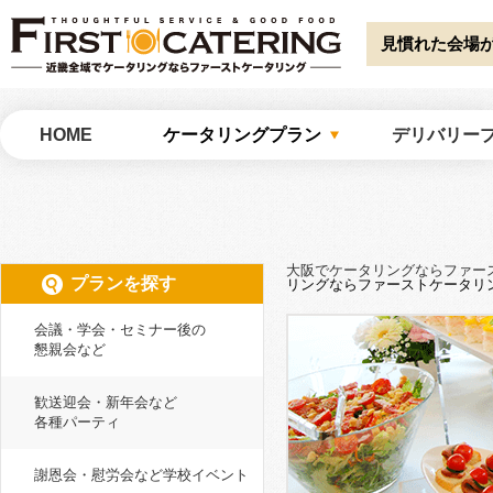
Warning
: Undefined array key "HTTP_ACCEPT_LANGUAGE" in
/home/catw
catering/common/meta.php
on line
51
見慣れた会場
大阪でケータリングならファーストケータリング
HOME
ケータリングプラン
デリバリー
大阪でケータリングならファー
プランを探す
リングならファーストケータリ
会議・学会・セミナー後の
懇親会など
歓送迎会・新年会など
各種パーティ
謝恩会・慰労会など学校イベント