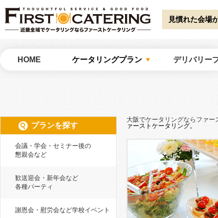
Warning
: Undefined array key "HTTP_ACCEPT_LANGUAGE" in
/home/catw
catering/common/meta.php
on line
51
見慣れた会場
大阪でケータリングならファーストケータリング
HOME
ケータリングプラン
デリバリー
大阪でケータリングならファー
プランを探す
ァーストケータリング。
会議・学会・セミナー後の
懇親会など
歓送迎会・新年会など
各種パーティ
謝恩会・慰労会など学校イベント