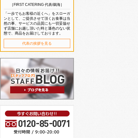
［FIRST CATERING 代表/鵜海］
「一歩でもお客様の近くへ」をスローガ
ンとして、ご提供させて頂くお食事は当
然の事、サービスの品質にも一切妥協せ
ず店舗にお越し頂いた時と遜色のない状
態で、商品をお届けしております。
代表の挨拶を見る