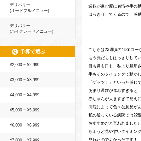
デリバリー
週数が進む度に表情や手の
(オードブルメニュー)
はっきりしてくるので、感
デリバリー
(ハイグレードメニュー)
こちらは23週頃の4Dエコー
予算で選ぶ
もう顔だちもはっきりして
¥2,000 ~ ¥2,999
目も鼻も口も、私より旦那
手もそのタイミングで動か
¥3,000 ~ ¥3,999
「ゲッツ！」といった感じで
あまり週数が進みすぎると
¥4,000 ~ ¥4,999
赤ちゃんが大きすぎて見え
病院によって色々な意見が
¥5,000 ~ ¥5,999
私の通っている病院では22週
おすすめだと言われました♪
¥6,000 ~ ¥6,999
ちょうど見やすいタイミン
見れたのでよかったです！
¥7,000 ~ ¥7,999