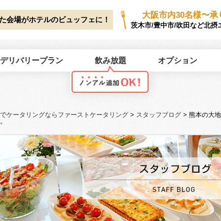
ork/first-catering.jp/public_html/wp2025/wp-content/themes/first-cate
大阪市内30名様〜承
た会場がホテルのビュッフェに！
茨木市/豊中市/吹田など北摂
デリバリープラン
飲み放題
オプション
でケータリングならファーストケータリング
>
スタッフブログ
>
熊本の大地
。