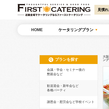
Warning
: Undefined array key "HTTP_ACCEPT_LANGUAGE" in
/home/catw
見慣れ
大阪でケータリングならファーストケータリング
HOME
ケータリングプラン
大阪
プランを探す
ング
会議・学会・セミナー後の
懇親会など
歓送迎会・新年会など
各種パーティ
謝恩会・慰労会など学校イベント