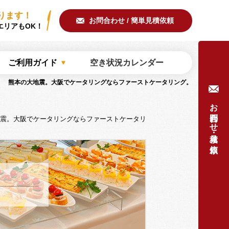
ring/common/meta.php
on line
51
ります！
お問合わせ / 簡単見積依頼
エリアもOK！
ご利用ガイド
空き状況カレンダー
熊本の大地震。大阪でケータリングならファーストケータリング。
お問合わせ・見積り依頼
震。大阪でケータリングならファーストケータリ