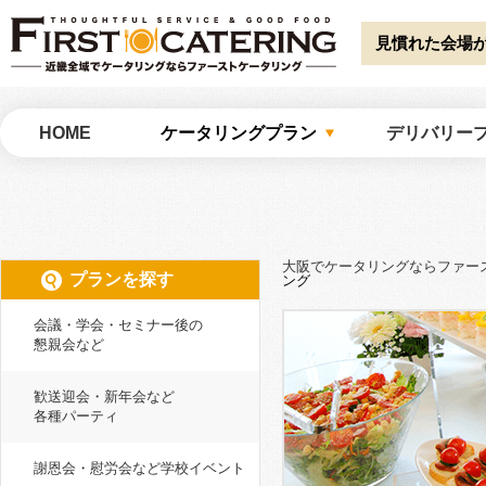
Warning
: Undefined array key "HTTP_ACCEPT_LANGUAGE" in
/home/catw
catering/common/meta.php
on line
51
見慣れた会場
大阪でケータリングならファーストケータリング
HOME
ケータリングプラン
デリバリー
大阪でケータリングならファー
プランを探す
ング
会議・学会・セミナー後の
懇親会など
歓送迎会・新年会など
各種パーティ
謝恩会・慰労会など学校イベント