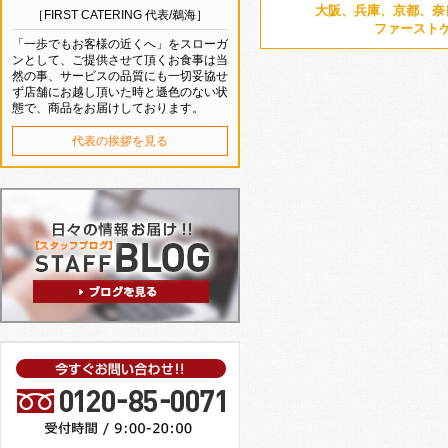
大阪、兵庫、京都、奈
［FIRST CATERING 代表/鵜海］
ファースト
「一歩でもお客様の近くへ」をスローガ
ンとして、ご提供させて頂くお食事は当
然の事、サービスの品質にも一切妥協せ
ず店舗にお越し頂いた時と遜色のない状
態で、商品をお届けしております。
代表の挨拶を見る