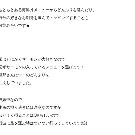
もともとある海鮮丼メニューからどんぶりを選んだり、
自分の好きなお刺身を選んでトッピングすることも
可能みたいです★
私はとにかくサーモンが大好きなので
必ずサーモンの入っているメニューを選びます！
旦那さんはウニのどんぶりを
注文していました。
妊娠中なので
生魚の摂り過ぎには注意なのですが
ほどよく摂ることはOKらしいので
難波に足を運ぶ時はついつい行ってしまいます(笑)