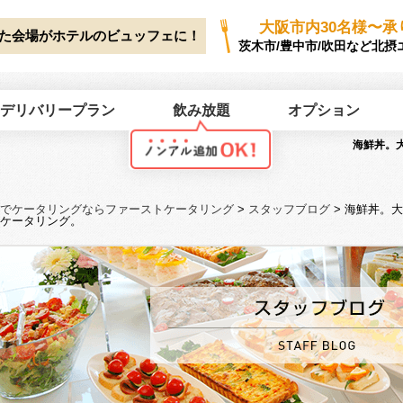
ork/first-catering.jp/public_html/wp2025/wp-content/themes/first-cate
大阪市内30名様〜承
た会場がホテルのビュッフェに！
茨木市/豊中市/吹田など北摂
デリバリープラン
飲み放題
オプション
海鮮丼。
でケータリングならファーストケータリング
>
スタッフブログ
>
海鮮丼。大
ケータリング。