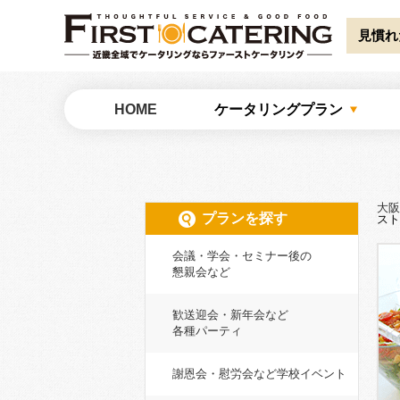
Warning
: Undefined array key "HTTP_ACCEPT_LANGUAGE" in
/home/catw
見慣れ
大阪でケータリングならファーストケータリング
HOME
ケータリングプラン
大阪
プランを探す
スト
会議・学会・セミナー後の
懇親会など
歓送迎会・新年会など
各種パーティ
謝恩会・慰労会など学校イベント