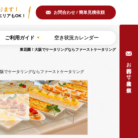
ring/common/meta.php
on line
51
ります！
お問合わせ / 簡単見積依頼
エリアもOK！
ご利用ガイド
空き状況カレンダー
東花園！大阪でケータリングならファーストケータリング
お問合わせ・見積り依頼
阪でケータリングならファーストケータリング