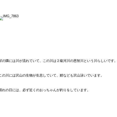
駅の隣には川が流れていて、この川は２級河川の恩智川という川らしいです
この川には沢山の生物が生息していて、鯉なども沢山泳いでいます。
晴れの日には、必ず近くのおっちゃんが釣りをしています。