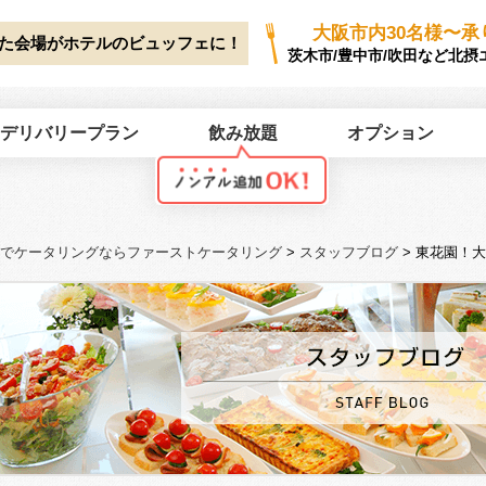
ork/first-catering.jp/public_html/wp2025/wp-content/themes/first-cate
大阪市内30名様〜承
た会場がホテルのビュッフェに！
茨木市/豊中市/吹田など北摂
デリバリープラン
飲み放題
オプション
でケータリングならファーストケータリング
>
スタッフブログ
>
東花園！大