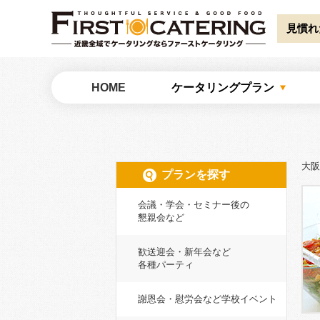
Warning
: Undefined array key "HTTP_ACCEPT_LANGUAGE" in
/home/catw
見慣れ
大阪でケータリングならファーストケータリング
HOME
ケータリングプラン
大阪
プランを探す
会議・学会・セミナー後の
懇親会など
歓送迎会・新年会など
各種パーティ
謝恩会・慰労会など学校イベント