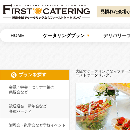
Warning
: Undefined array key "HTTP_ACCEPT_LANGUAGE" in
/home/catw
catering/common/meta.php
on line
51
見慣れた会場
大阪でケータリングならファーストケータリング
HOME
ケータリングプラン
デリバリー
大阪でケータリングならファー
プランを探す
ーストケータリング。
会議・学会・セミナー後の
懇親会など
歓送迎会・新年会など
各種パーティ
謝恩会・慰労会など学校イベント