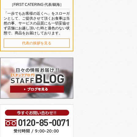
［FIRST CATERING 代表/鵜海］
「一歩でもお客様の近くへ」をスローガ
ンとして、ご提供させて頂くお食事は当
然の事、サービスの品質にも一切妥協せ
ず店舗にお越し頂いた時と遜色のない状
態で、商品をお届けしております。
代表の挨拶を見る