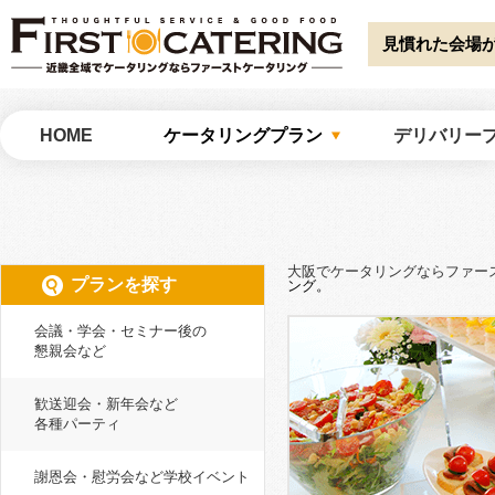
Warning
: Undefined array key "HTTP_ACCEPT_LANGUAGE" in
/home/catw
catering/common/meta.php
on line
51
見慣れた会場
大阪でケータリングならファーストケータリング
HOME
ケータリングプラン
デリバリー
大阪でケータリングならファー
プランを探す
ング。
会議・学会・セミナー後の
懇親会など
歓送迎会・新年会など
各種パーティ
謝恩会・慰労会など学校イベント