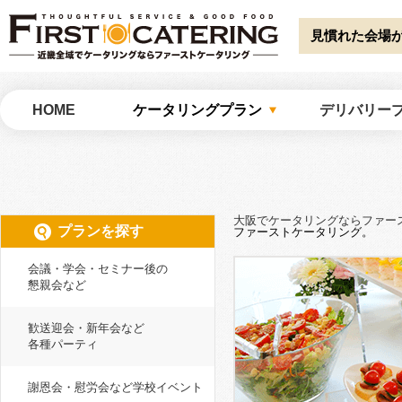
Warning
: Undefined array key "HTTP_ACCEPT_LANGUAGE" in
/home/catw
catering/common/meta.php
on line
51
見慣れた会場
大阪でケータリングならファーストケータリング
HOME
ケータリングプラン
デリバリー
大阪でケータリングならファー
プランを探す
ファーストケータリング。
会議・学会・セミナー後の
懇親会など
歓送迎会・新年会など
各種パーティ
謝恩会・慰労会など学校イベント