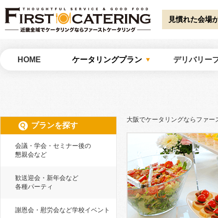
Warning
: Undefined array key "HTTP_ACCEPT_LANGUAGE" in
/home/catw
catering/common/meta.php
on line
51
見慣れた会場
大阪でケータリングならファーストケータリング
HOME
ケータリングプラン
デリバリー
大阪でケータリングならファー
プランを探す
会議・学会・セミナー後の
懇親会など
歓送迎会・新年会など
各種パーティ
謝恩会・慰労会など学校イベント