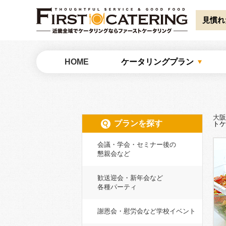
Warning
: Undefined array key "HTTP_ACCEPT_LANGUAGE" in
/home/catw
見慣れ
大阪でケータリングならファーストケータリング
HOME
ケータリングプラン
大阪
プランを探す
トケ
会議・学会・セミナー後の
懇親会など
歓送迎会・新年会など
各種パーティ
謝恩会・慰労会など学校イベント