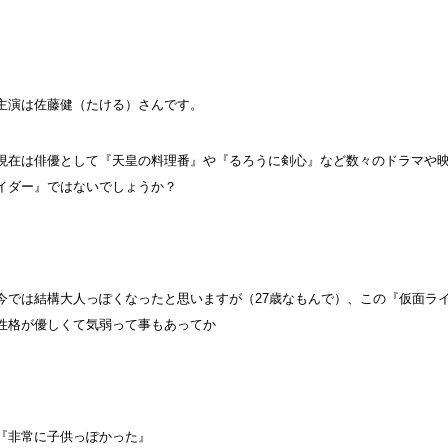
主演は佐藤健（たける）さんです。
現在は俳優として『天皇の料理番』や『るろうに剣心』など数々のドラマや
イダー』ではないでしょうか？
今では結構大人っぽくなったと思いますが（27歳なもんで）、この『仮面ラ
性格が優しくて気弱って事もあってか
『非常に子供っぽかった』