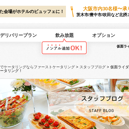
ork/first-catering.jp/public_html/wp2025/wp-content/themes/first-cate
大阪市内30名様〜承
た会場がホテルのビュッフェに！
茨木市/豊中市/吹田など北摂
デリバリープラン
飲み放題
オプション
仮面ラ
でケータリングならファーストケータリング
>
スタッフブログ
>
仮面ライダ
ータリング！