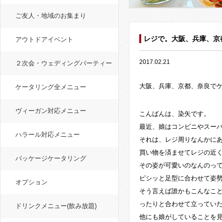
ご友人・地域のお集まり
レジで。大阪、兵庫、京
アウトドアイベント
2017.02.21
２次会・ウェディングパーティー
大阪、兵庫、京都、
奈良で
ケータリング全メニュー
ヴィーガン対応メニュー
こんばんは、染矢です。
最近、
娘はコンビニやスー
ハラール対応メニュー
それは、
レジ周りなんかに
買い物を済ませてレジの近
パッケージケータリング
その姿が可愛いのなんのっ
ピシッと足型に合わせて姿
オプション
そう言えば誰かもこんなこ
ったりと合わせて立ってい
ドリンクメニュー(飲み放題)
他にも娘がしていることを