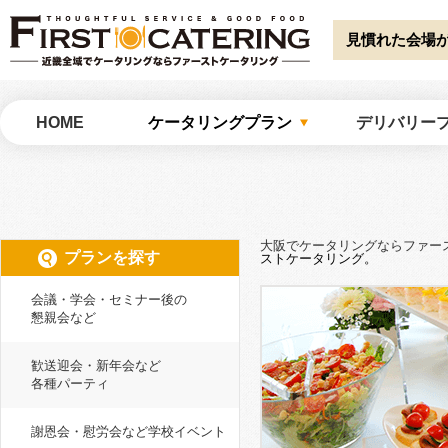
Warning
: Undefined array key "HTTP_ACCEPT_LANGUAGE" in
/home/catw
catering/common/meta.php
on line
51
見慣れた会場
大阪でケータリングならファーストケータリング
HOME
ケータリングプラン
デリバリー
大阪でケータリングならファー
プランを探す
ストケータリング。
会議・学会・セミナー後の
懇親会など
歓送迎会・新年会など
各種パーティ
謝恩会・慰労会など学校イベント