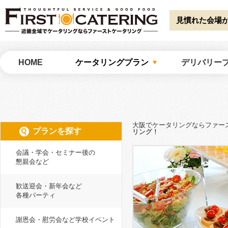
Warning
: Undefined array key "HTTP_ACCEPT_LANGUAGE" in
/home/catw
catering/common/meta.php
on line
51
見慣れた会場
大阪でケータリングならファーストケータリング
HOME
ケータリングプラン
デリバリー
大阪でケータリングならファー
プランを探す
リング！
会議・学会・セミナー後の
懇親会など
歓送迎会・新年会など
各種パーティ
謝恩会・慰労会など学校イベント