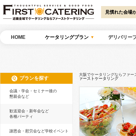
Warning
: Undefined array key "HTTP_ACCEPT_LANGUAGE" in
/home/catw
catering/common/meta.php
on line
51
見慣れた会場
大阪でケータリングならファーストケータリング
HOME
ケータリングプラン
デリバリー
大阪でケータリングならファー
プランを探す
ァーストケータリング
会議・学会・セミナー後の
懇親会など
歓送迎会・新年会など
各種パーティ
謝恩会・慰労会など学校イベント