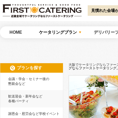
Warning
: Undefined array key "HTTP_ACCEPT_LANGUAGE" in
/home/catw
catering/common/meta.php
on line
51
見慣れた会場
大阪でケータリングならファーストケータリング
HOME
ケータリングプラン
デリバリー
大阪でケータリングならファー
プランを探す
グならファーストケータリング
会議・学会・セミナー後の
懇親会など
歓送迎会・新年会など
各種パーティ
謝恩会・慰労会など学校イベント