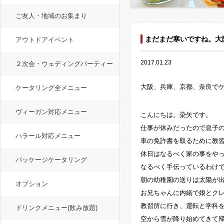
ご友人・地域のお集まり
まだまだ寒いですね。大
アウトドアイベント
2017.01.23
２次会・ウェディングパーティー
大阪、兵庫、京都、奈良で
ケータリング全メニュー
ヴィーガン対応メニュー
こんにちは。染矢です。
仕事が休みだったので息子
ハラール対応メニュー
車の免許書を取るために教
休日はなるべく家の事をや
パッケージケータリング
なるべく手伝っているわけ
朝の幼稚園の送りは太陽が
オプション
お兄ちゃんに内緒で娘とク
教習所に行き、運転と学科
ドリンクメニュー(飲み放題)
空から雪が降り始めてきて帰