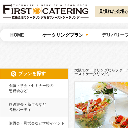
Warning
: Undefined array key "HTTP_ACCEPT_LANGUAGE" in
/home/catw
catering/common/meta.php
on line
51
見慣れた会場
大阪でケータリングならファーストケータリング
HOME
ケータリングプラン
デリバリー
大阪でケータリングならファー
プランを探す
ーストケータリング。
会議・学会・セミナー後の
懇親会など
歓送迎会・新年会など
各種パーティ
謝恩会・慰労会など学校イベント