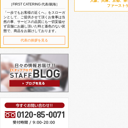
大阪、兵庫、京都、奈
［FIRST CATERING 代表/鵜海］
ファースト
「一歩でもお客様の近くへ」をスローガ
ンとして、ご提供させて頂くお食事は当
然の事、サービスの品質にも一切妥協せ
ず店舗にお越し頂いた時と遜色のない状
態で、商品をお届けしております。
代表の挨拶を見る