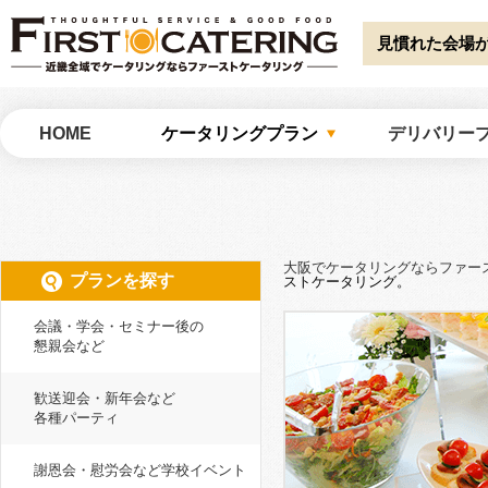
Warning
: Undefined array key "HTTP_ACCEPT_LANGUAGE" in
/home/catw
catering/common/meta.php
on line
51
見慣れた会場
大阪でケータリングならファーストケータリング
HOME
ケータリングプラン
デリバリー
大阪でケータリングならファー
プランを探す
ストケータリング。
会議・学会・セミナー後の
懇親会など
歓送迎会・新年会など
各種パーティ
謝恩会・慰労会など学校イベント