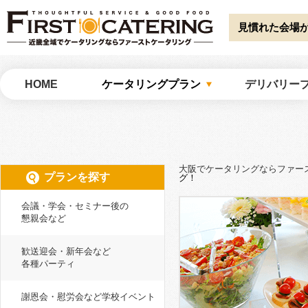
Warning
: Undefined array key "HTTP_ACCEPT_LANGUAGE" in
/home/catw
catering/common/meta.php
on line
51
見慣れた会場
大阪でケータリングならファーストケータリング
HOME
ケータリングプラン
デリバリー
大阪でケータリングならファー
プランを探す
グ！
会議・学会・セミナー後の
懇親会など
歓送迎会・新年会など
各種パーティ
謝恩会・慰労会など学校イベント